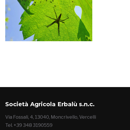
Società Agricola Erbalù s.n.c.
Via Fossali, 4, 13040, Moncrivello, Vercelli
Tel. +39 348 3190559