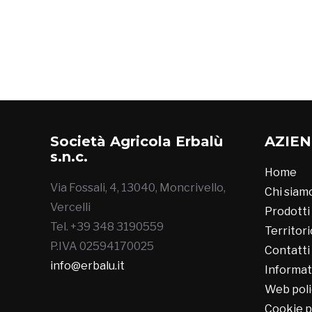
Società Agricola Erbalù
AZIE
s.n.c.
Home
Via Fossali, 4, 13040, Moncrivello,
Chi siam
Vercelli
Prodotti
Tel. +39 348 3190559
Territori
P.IVA 02594170025
Contatti
info@erbalu.it
Informat
Web poli
Cookie p