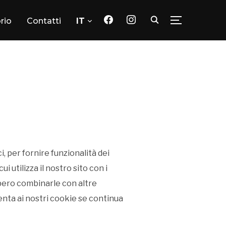
facebook
instagram
orio
Contatti
IT
TOGGLE SID
, per fornire funzionalità dei
i utilizza il nostro sito con i
ebbero combinarle con altre
senta ai nostri cookie se continua