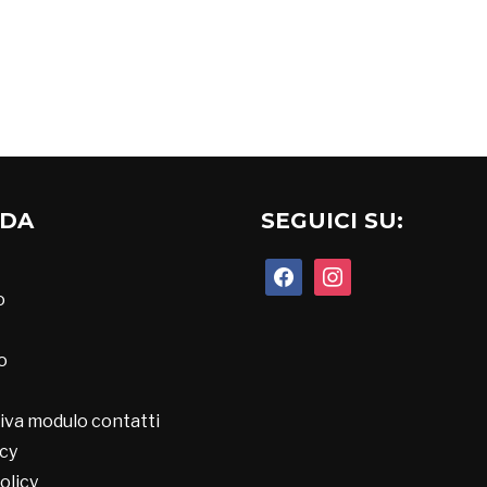
NDA
SEGUICI SU:
facebook
instagram
o
o
iva modulo contatti
cy
olicy