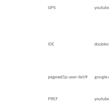
GPS
youtub
IDE
doublec
pagead/1p-user-list/#
google
PREF
youtub