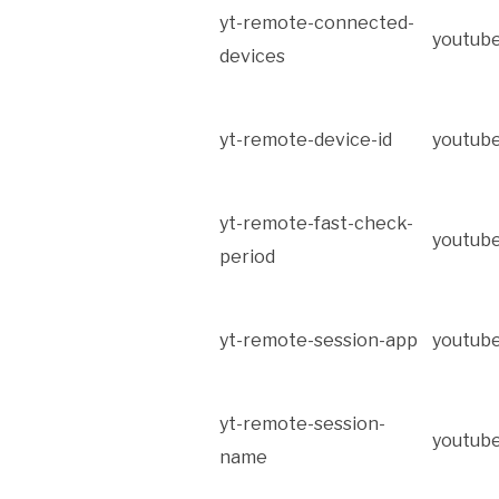
yt-remote-connected-
youtub
devices
yt-remote-device-id
youtub
yt-remote-fast-check-
youtub
period
yt-remote-session-app
youtub
yt-remote-session-
youtub
name