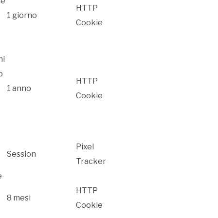
le
HTTP
1 giorno
Cookie
ni
o
HTTP
1 anno
Cookie
Pixel
Session
Tracker
e
HTTP
8 mesi
Cookie