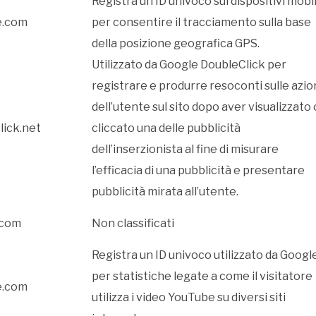
Registra un ID univoco sui dispositivi mobi
e.com
per consentire il tracciamento sulla base
della posizione geografica GPS.
Utilizzato da Google DoubleClick per
registrare e produrre resoconti sulle azio
dell’utente sul sito dopo aver visualizzato 
lick.net
cliccato una delle pubblicità
dell’inserzionista al fine di misurare
l’efficacia di una pubblicità e presentare
pubblicità mirata all’utente.
.com
Non classificati
Registra un ID univoco utilizzato da Googl
per statistiche legate a come il visitatore
e.com
utilizza i video YouTube su diversi siti