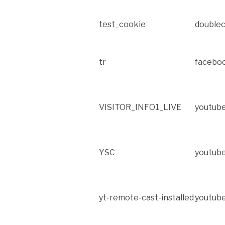
test_cookie
doublec
tr
facebo
VISITOR_INFO1_LIVE
youtub
YSC
youtub
yt-remote-cast-installed
youtub