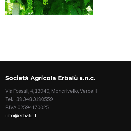
Società Agricola Erbalù s.n.c.
Via Fossali, 4, 13040, Moncrivello, Vercelli
Tel. +39 348 3190559
P.IVA 02594170025
info@erbalu.it