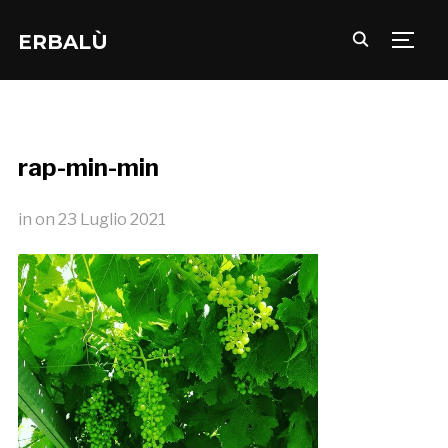
ERBALÙ
TOGG
rap-min-min
in
on
23 Luglio 2021