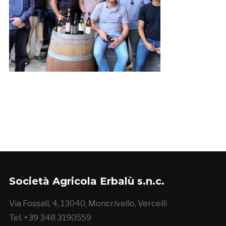
Società Agricola Erbalù s.n.c.
Via Fossali, 4, 13040, Moncrivello, Vercelli
Tel. +39 348 3190559