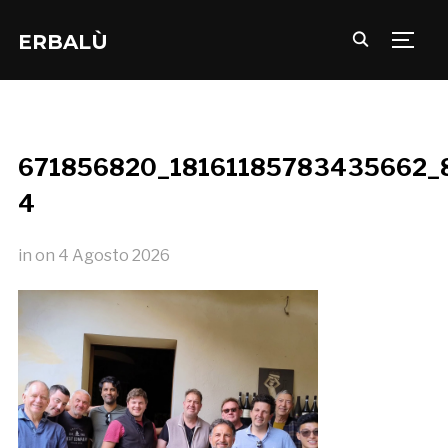
ERBALÙ
TOGG
671856820_18161185783435662_
4
in
on
4 Agosto 2026