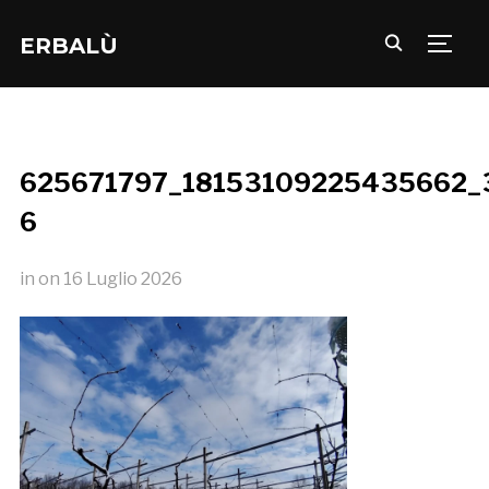
ERBALÙ
TOGG
625671797_18153109225435662_
6
in
on
16 Luglio 2026