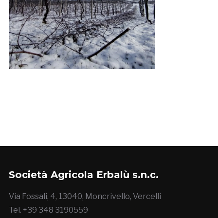
Società Agricola Erbalù s.n.c.
Via Fossali, 4, 13040, Moncrivello, Vercelli
Tel. +39 348 3190559