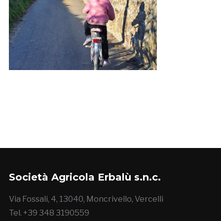
Società Agricola Erbalù s.n.c.
Via Fossali, 4, 13040, Moncrivello, Vercelli
Tel. +39 348 3190559