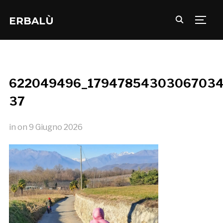
ERBALÙ
TOGG
622049496_17947854303067034
37
in
on
9 Giugno 2026