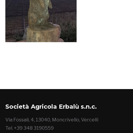
Società Agricola Erbalù s.n.c.
Via Fossali, 4, 13040, Moncrivello, Vercelli
Tel. +39 348 3190559