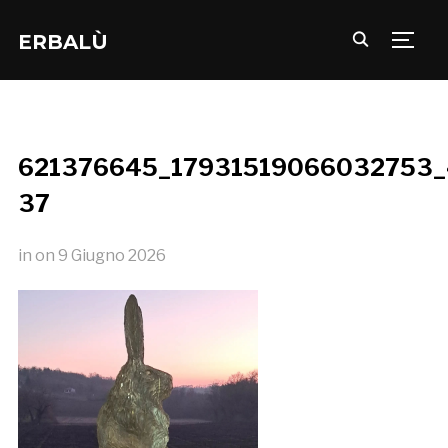
ERBALÙ
TOGG
621376645_17931519066032753_
37
in
on
9 Giugno 2026