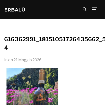
ERBALÙ
TOGG
616362991_18151051726435662_
4
in
on
21 Maggio 2026