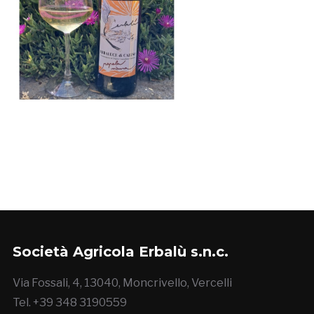
Società Agricola Erbalù s.n.c.
Via Fossali, 4, 13040, Moncrivello, Vercelli
Tel. +39 348 3190559