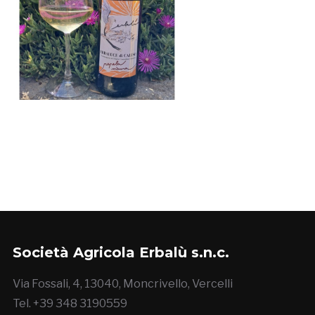
Società Agricola Erbalù s.n.c.
Via Fossali, 4, 13040, Moncrivello, Vercelli
Tel. +39 348 3190559