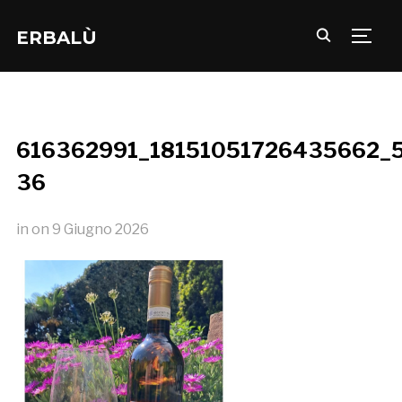
ERBALÙ
TOGG
616362991_18151051726435662_
36
in
on
9 Giugno 2026