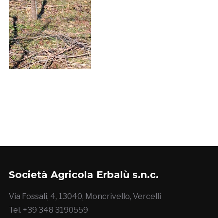
Società Agricola Erbalù s.n.c.
Via Fossali, 4, 13040, Moncrivello, Vercelli
Tel. +39 348 3190559