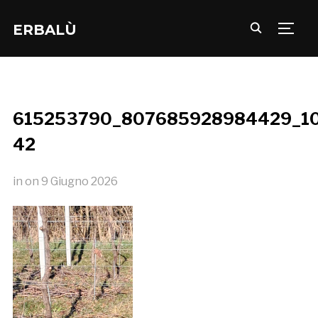
ERBALÙ
TOGG
615253790_807685928984429_1
42
in
on
9 Giugno 2026