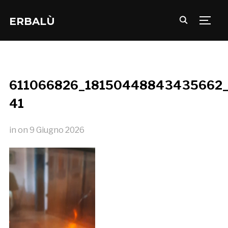
ERBALÙ
TOGG
611066826_18150448843435662_
41
in
on
9 Giugno 2026