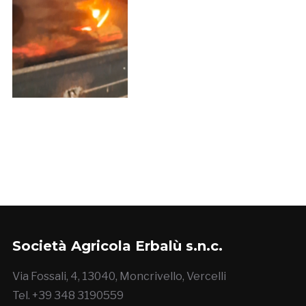
Società Agricola Erbalù s.n.c.
Via Fossali, 4, 13040, Moncrivello, Vercelli
Tel. +39 348 3190559