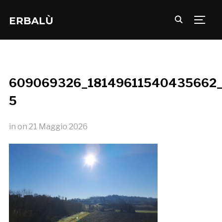
ERBALÙ
TOGG
609069326_18149611540435662_
5
in
on
21 Maggio 2026