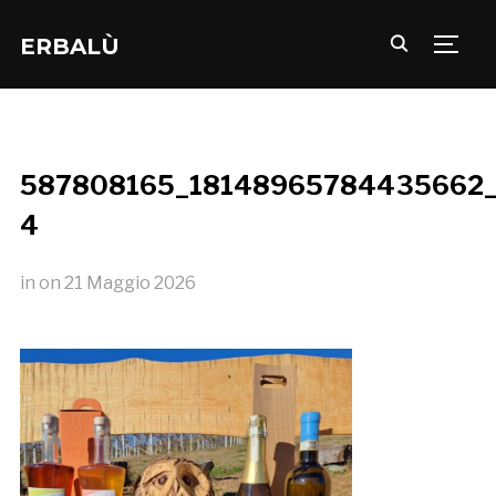
ERBALÙ
TOGG
587808165_18148965784435662
4
in
on
21 Maggio 2026