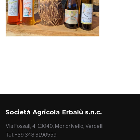
Società Agricola Erbalù s.n.c.
Via Fossali, 4, 13040, Moncrivello, Vercelli
Tel. +39 348 3190559