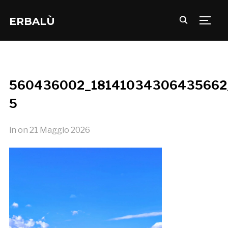
ERBALÙ
TOGG
560436002_18141034306435662
5
in
on
21 Maggio 2026