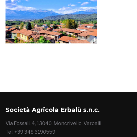
Società Agricola Erbalù s.n.c.
Via Fossali, 4, 13040, Moncrivello, Vercelli
Tel. +39 348 3190559