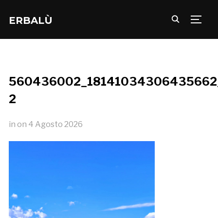
ERBALÙ
TOGG
560436002_18141034306435662
2
in
on
4 Agosto 2026