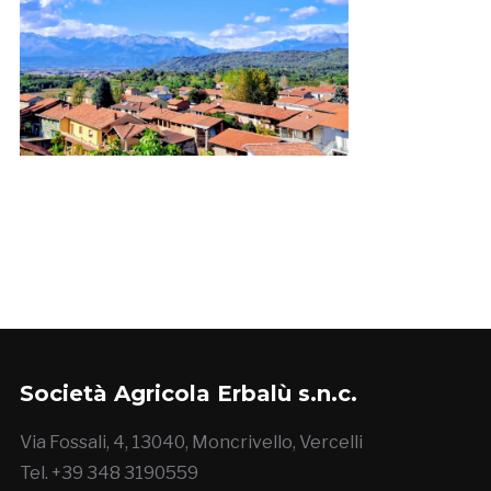
Società Agricola Erbalù s.n.c.
Via Fossali, 4, 13040, Moncrivello, Vercelli
Tel. +39 348 3190559