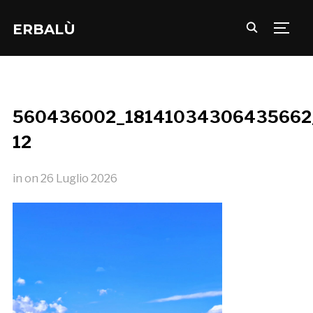
ERBALÙ
TOGG
560436002_18141034306435662
12
in
on
26 Luglio 2026