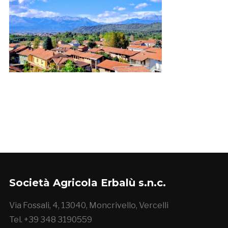
Società Agricola Erbalù s.n.c.
Via Fossali, 4, 13040, Moncrivello, Vercelli
Tel. +39 348 3190559