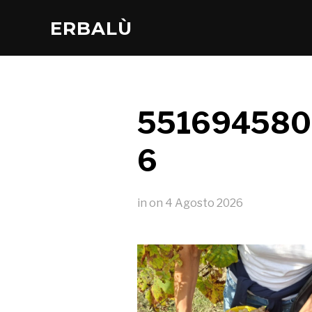
ERBALÙ
551694580
6
in
on
4 Agosto 2026