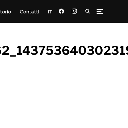
facebook
instagram
itorio
Contatti
IT
TOGGLE SID
2_14375364030231