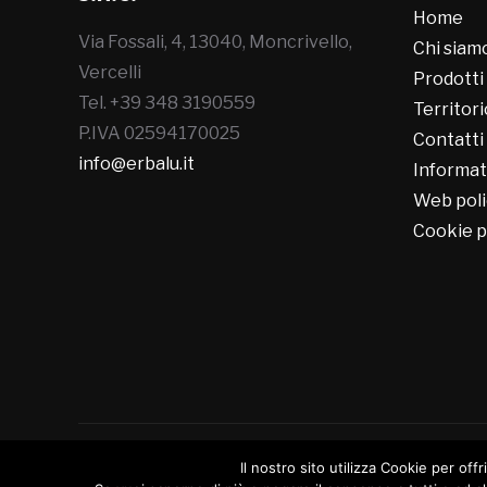
Home
Via Fossali, 4, 13040, Moncrivello,
Chi siam
Vercelli
Prodotti
Tel. +39 348 3190559
Territori
P.IVA 02594170025
Contatti
info@erbalu.it
Informat
Web poli
Cookie p
Il nostro sito utilizza Cookie per offr
Copyright © 2026 Erbalù