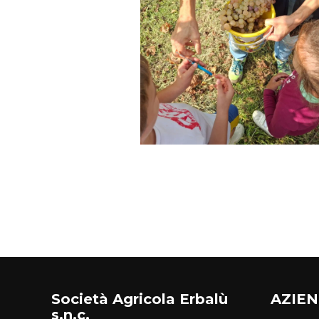
Società Agricola Erbalù
AZIE
s.n.c.