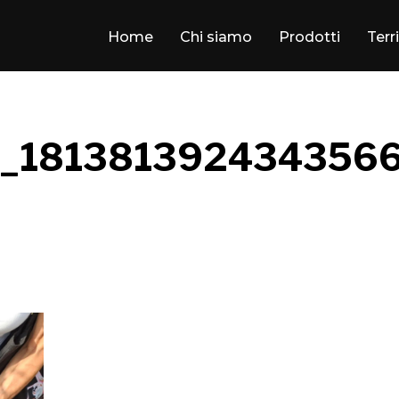
Home
Chi siamo
Prodotti
Terr
_1813813924343566