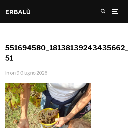
ERBALÙ
TOGG
551694580_18138139243435662_
51
in
on
9 Giugno 2026