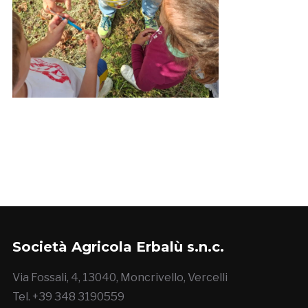
Società Agricola Erbalù s.n.c.
Via Fossali, 4, 13040, Moncrivello, Vercelli
Tel. +39 348 3190559