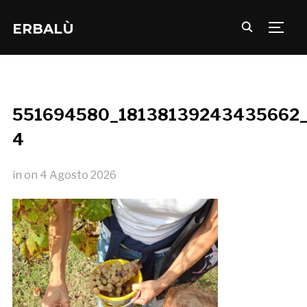
ERBALÙ
TOGG
551694580_18138139243435662_
4
in
on
4 Agosto 2026