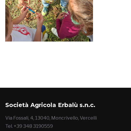
Società Agricola Erbalù s.n.c.
Via Fossali, 4, 13040, Moncrivello, Vercelli
Tel. +39 348 3190559