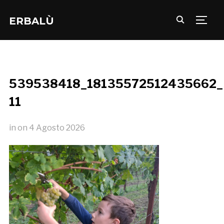
ERBALÙ
TOGG
539538418_18135572512435662
11
in
on
4 Agosto 2026