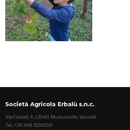
Società Agricola Erbalù s.n.c.
Via Fossali, 4, 13040, Moncrivello, Vercelli
Tel. +39 348 3190559