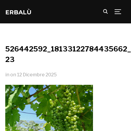
ERBALÙ
TOGG
526442592_18133122784435662_
23
in
on
12 Dicembre 2025