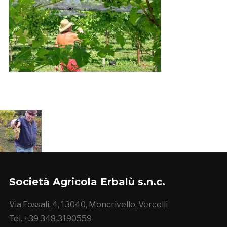
Società Agricola Erbalù s.n.c.
Via Fossali, 4, 13040, Moncrivello, Vercelli
Tel. +39 348 3190559