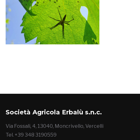
Società Agricola Erbalù s.n.c.
Via Fossali, 4, 13040, Moncrivello, Vercelli
Tel. +39 348 3190559