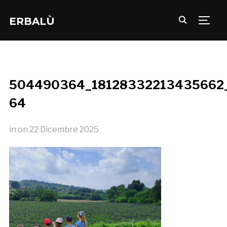
ERBALÙ
TOGG
504490364_18128332213435662
64
in
on
22 Dicembre 2025