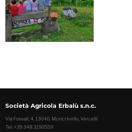
Società Agricola Erbalù s.n.c.
Via Fossali, 4, 13040, Moncrivello, Vercelli
Tel. +39 348 3190559