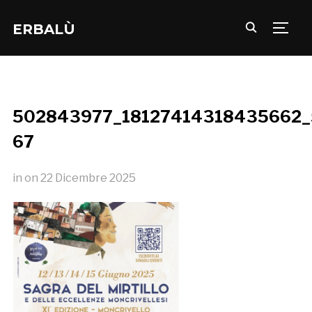
ERBALÙ
TOGG
502843977_18127414318435662_
67
in
on
22 Dicembre 2025