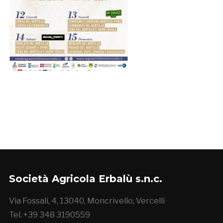
Società Agricola Erbalù s.n.c.
Via Fossali, 4, 13040, Moncrivello, Vercelli
Tel. +39 348 3190559