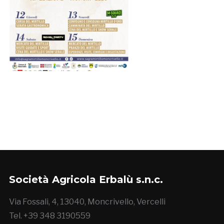
Società Agricola Erbalù s.n.c.
Via Fossali, 4, 13040, Moncrivello, Vercelli
Tel. +39 348 3190559