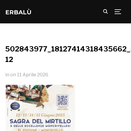
ERBALÙ
TOGG
502843977_18127414318435662_
12
in
on
11 Aprile 2026