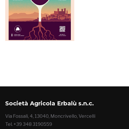
Società Agricola Erbalù s.n.c.
Via Fossali, 4, 13040, Moncrivello, Vercelli
Tel. +39 348 3190559