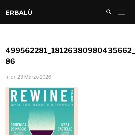
ERBALÙ
TOGG
499562281_18126380980435662_
86
in
on
23 Marzo 2026