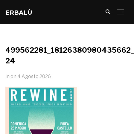
ERBALÙ
TOGG
499562281_18126380980435662_
24
in
on
4 Agosto 2026