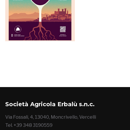
Società Agricola Erbalù s.n.c.
Via Fossali, 4, 13040, Moncrivello, Vercelli
Tel. +39 348 3190559