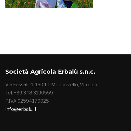
Società Agricola Erbalù s.n.c.
Via Fossali, 4, 13040, Moncrivello, Vercelli
Tel. +39 348 3190559
P.IVA 02594170025
info@erbalu.it