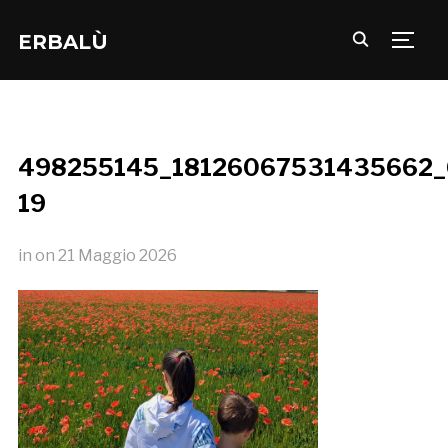
ERBALÙ
TOGG
498255145_18126067531435662
19
in
on
21 Maggio 2026