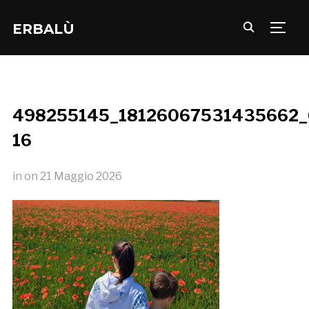
ERBALÙ
TOGG
498255145_18126067531435662
16
in
on
21 Maggio 2026