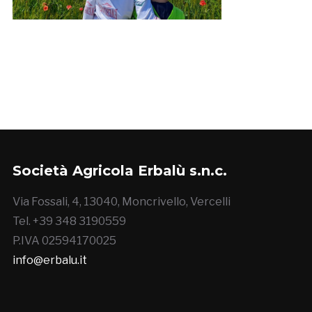
Società Agricola Erbalù s.n.c.
Via Fossali, 4, 13040, Moncrivello, Vercelli
Tel. +39 348 3190559
P.IVA 02594170025
info@erbalu.it