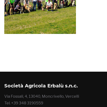
Società Agricola Erbalù s.n.c.
Via Fossali, 4, 13040, Moncrivello, Vercelli
Tel. +39 348 3190559