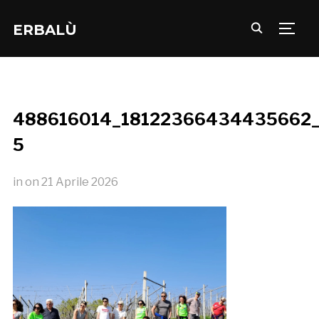
ERBALÙ
TOGG
488616014_18122366434435662_
5
in
on
21 Aprile 2026