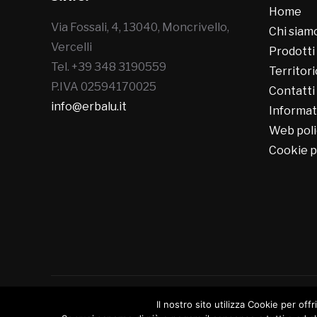
Home
Via Fossali, 4, 13040, Moncrivello,
Chi siam
Vercelli
Prodotti
Tel. +39 348 3190559
Territori
P.IVA 02594170025
Contatti
info@erbalu.it
Informat
Web poli
Cookie p
Il nostro sito utilizza Cookie per offr
Copyright © 2026 Erbalù