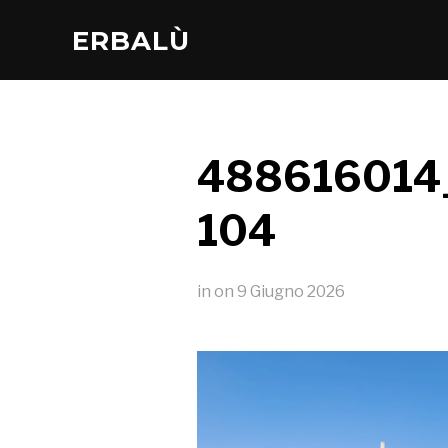
ERBALÙ
488616014
104
in
on
9 Giugno 2026