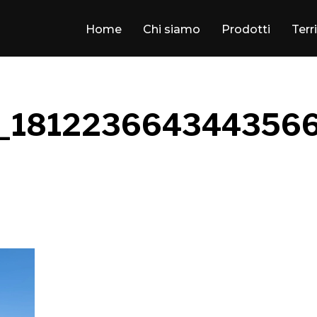
Home
Chi siamo
Prodotti
Terr
_181223664344356