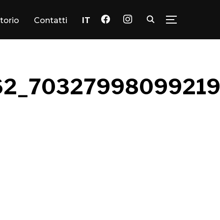
facebook
instagram
itorio
Contatti
IT
TOGGLE SID
62_70327998099219