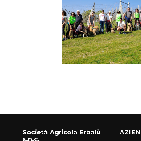
Società Agricola Erbalù
AZIE
s.n.c.