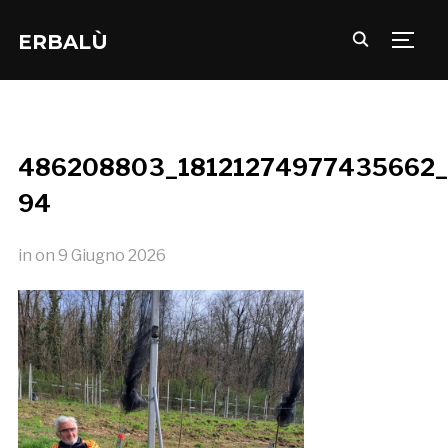
ERBALÙ
TOGG
486208803_18121274977435662_
94
in
on
9 Giugno 2026