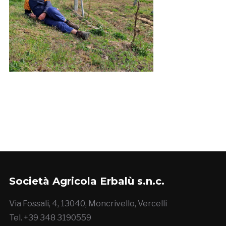
Società Agricola Erbalù s.n.c.
Via Fossali, 4, 13040, Moncrivello, Vercelli
Tel. +39 348 3190559