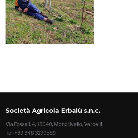
Società Agricola Erbalù s.n.c.
Via Fossali, 4, 13040, Moncrivello, Vercelli
Tel. +39 348 3190559