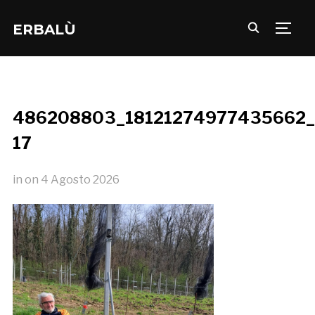
ERBALÙ
TOGG
486208803_18121274977435662_
17
in
on
4 Agosto 2026