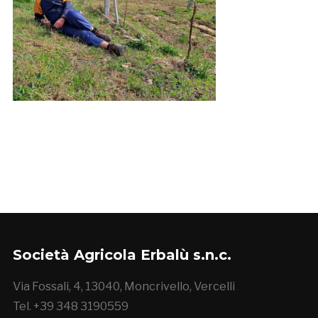
Società Agricola Erbalù s.n.c.
Via Fossali, 4, 13040, Moncrivello, Vercelli
Tel. +39 348 3190559