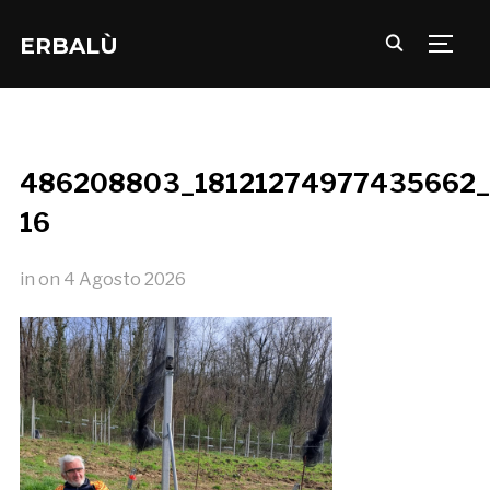
ERBALÙ
TOGG
486208803_18121274977435662_
16
in
on
4 Agosto 2026