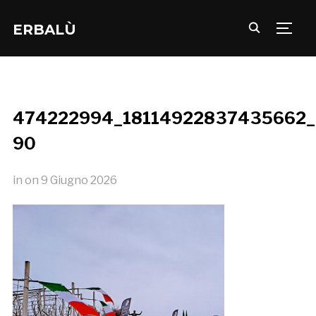
ERBALÙ
TOGG
474222994_18114922837435662
90
in
on
9 Giugno 2026