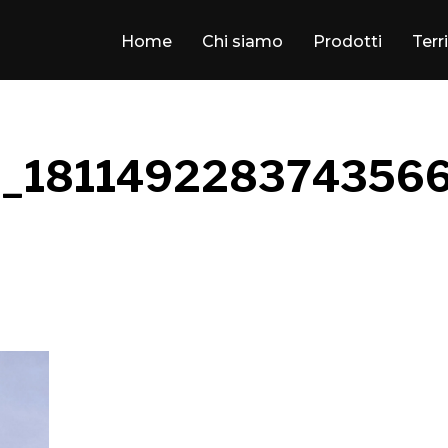
Home
Chi siamo
Prodotti
Terr
_181149228374356