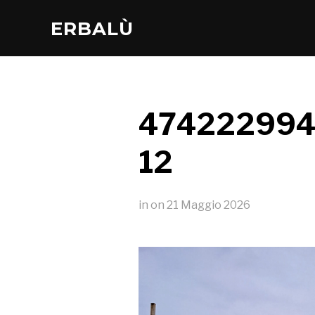
ERBALÙ
474222994
12
in
on
21 Maggio 2026