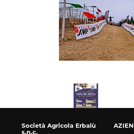
Società Agricola Erbalù
AZIE
s.n.c.