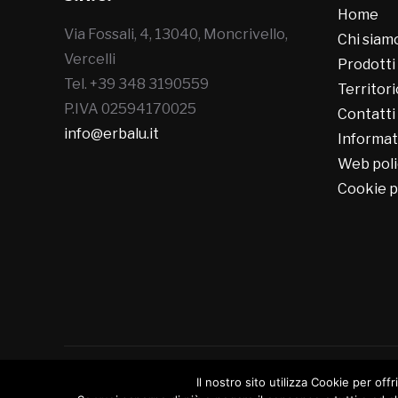
Home
Via Fossali, 4, 13040, Moncrivello,
Chi siam
Vercelli
Prodotti
Tel. +39 348 3190559
Territori
P.IVA 02594170025
Contatti
info@erbalu.it
Informat
Web poli
Cookie p
Il nostro sito utilizza Cookie per offr
Copyright © 2026 Erbalù