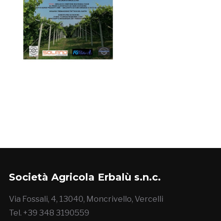
Società Agricola Erbalù s.n.c.
Via Fossali, 4, 13040, Moncrivello, Vercelli
Tel. +39 348 3190559