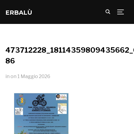
ERBALÙ
TOGG
473712228_18114359809435662_
86
in
on
1 Maggio 2026