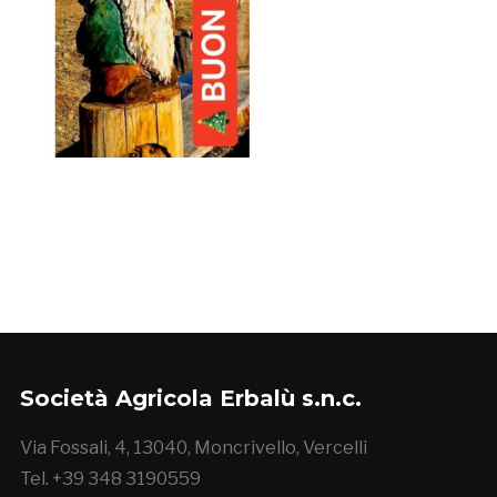
Società Agricola Erbalù s.n.c.
Via Fossali, 4, 13040, Moncrivello, Vercelli
Tel. +39 348 3190559