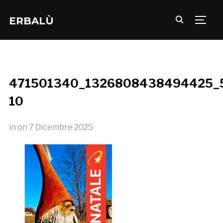
ERBALÙ
TOGG
471501340_1326808438494425_
10
in
on
7 Dicembre 2025