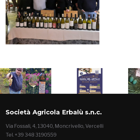
Società Agricola Erbalù s.n.c.
Via Fossali, 4, 13040, Moncrivello, Vercelli
Tel. +39 348 3190559