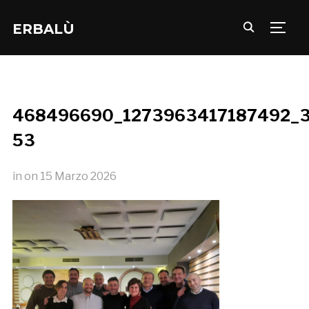
ERBALÙ
TOGG
468496690_1273963417187492_3
53
in
on
15 Marzo 2026