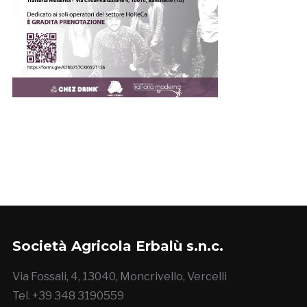
Società Agricola Erbalù s.n.c.
Via Fossali, 4, 13040, Moncrivello, Vercelli
Tel. +39 348 3190559