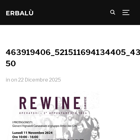
ERBALÙ
TOGG
463919406_521511694134405_43
50
in
on
22 Dicembre 2025