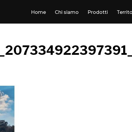
Home
Chi siamo
Prodotti
Territ
_207334922397391