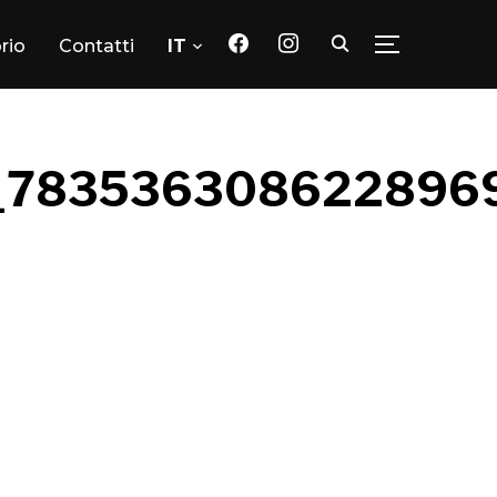
facebook
instagram
orio
Contatti
IT
TOGGLE SID
_783536308622896