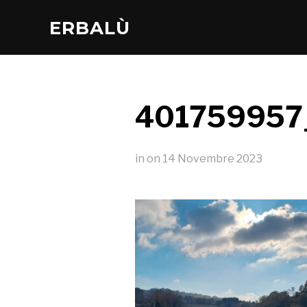
ERBALÙ
401759957
in
on
14 Novembre 2023