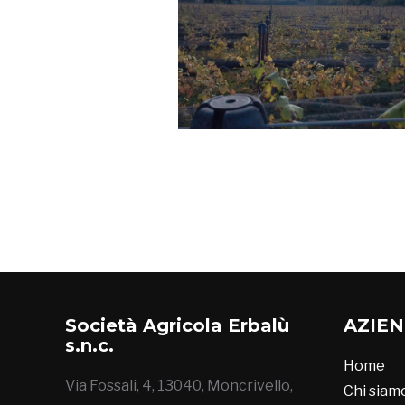
Società Agricola Erbalù
AZIE
s.n.c.
Home
Via Fossali, 4, 13040, Moncrivello,
Chi siam