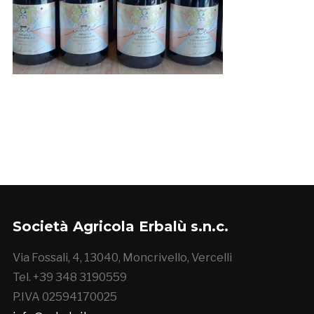
Società Agricola Erbalù s.n.c.
Via Fossali, 4, 13040, Moncrivello, Vercelli
Tel. +39 348 3190559
P.IVA 02594170025