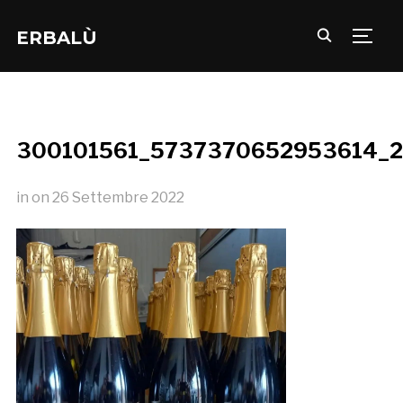
ERBALÙ
TOGG
300101561_5737370652953614_
in
on
26 Settembre 2022