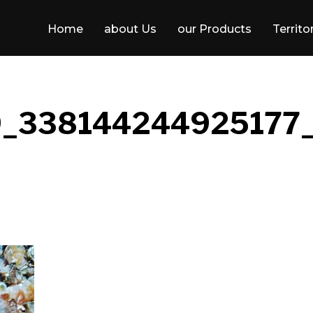
Home
about Us
our Products
Territo
_338144244925177