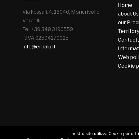
Home
Via Fossali, 4, 13040, Moncrivello,
about Us
Vercelli
our Prod
Tel. +39 348 3190559
Territor
P.IVA 02594170025
Contact
info@erbalu.it
Informat
Web poli
Cookie p
Il nostro sito utilizza Cookie per offr
Copyright © 2026 Erbalù