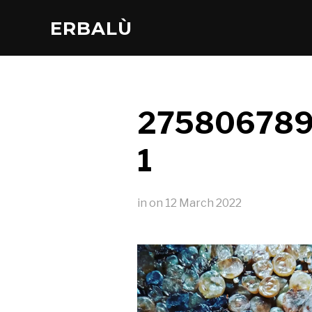
ERBALÙ
275806789
1
in
on
12 March 2022