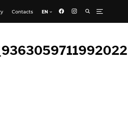
facebook
instagram
ry
Contacts
EN
TOGGLE SID
_9363059711992022