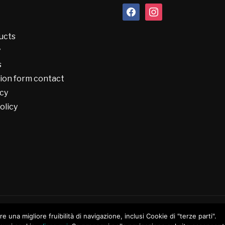
facebook
instagram
ucts
y
s
ion form contact
cy
olicy
ire una migliore fruibilità di navigazione, inclusi Cookie di "terze parti".