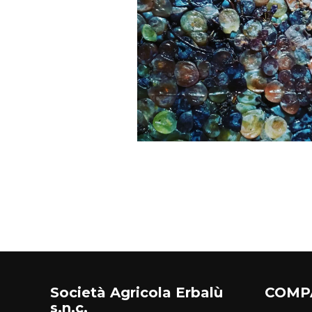
Società Agricola Erbalù
COMP
s.n.c.