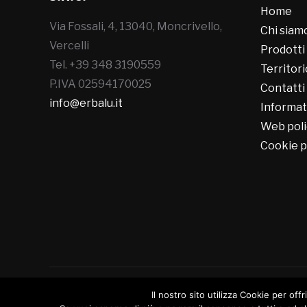
Home
Via Fossali, 4, 13040, Moncrivello,
Chi siam
Vercelli
Prodotti
Tel. +39 348 3190559
Territori
P.IVA 02594170025
Contatti
info@erbalu.it
Informat
Web poli
Cookie p
Il nostro sito utilizza Cookie per offr
Copyright © 2026 Erbalù