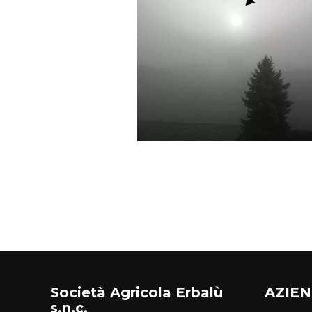
Società Agricola Erbalù
AZIE
s.n.c.