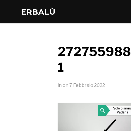
ERBALÙ
272755988
1
in
on
7 Febbraio 2022