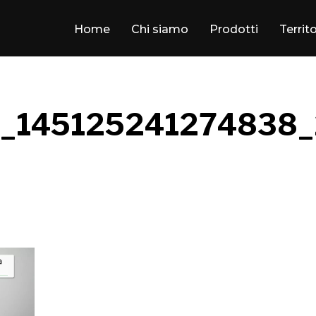
Home
Chi siamo
Prodotti
Territ
_145125241274838_