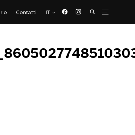
facebook
instagram
orio
Contatti
IT
TOGGLE SID
_860502774851030