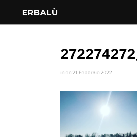
ERBALÙ
272274272
in
on
21 Febbraio 2022