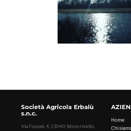
Società Agricola Erbalù
AZIE
s.n.c.
Home
Via Fossali, 4, 13040, Moncrivello,
Chi siam