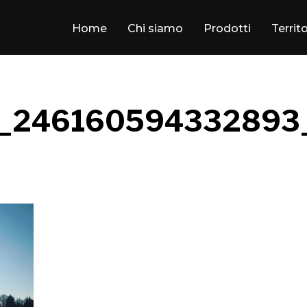
Home
Chi siamo
Prodotti
Territ
_246160594332893