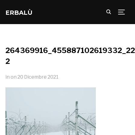
ERBALÙ
TOGG
264369916_455887102619332_22
2
in
on
20 Dicembre 2021