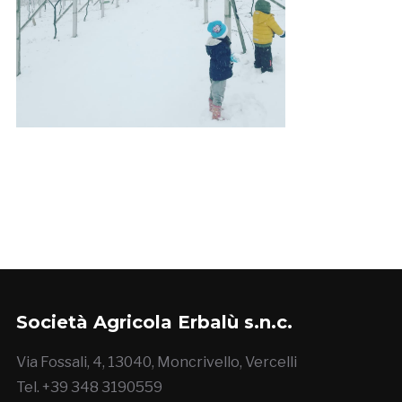
Società Agricola Erbalù s.n.c.
Via Fossali, 4, 13040, Moncrivello, Vercelli
Tel. +39 348 3190559