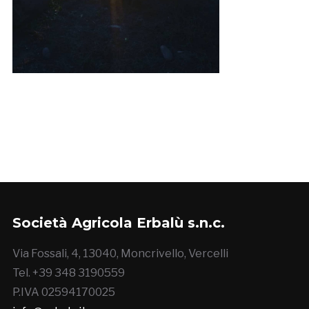
Società Agricola Erbalù s.n.c.
Via Fossali, 4, 13040, Moncrivello, Vercelli
Tel. +39 348 3190559
P.IVA 02594170025