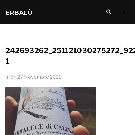
ERBALÙ
TOGG
242693262_251121030275272_92
1
in
on
27 Novembre 2021