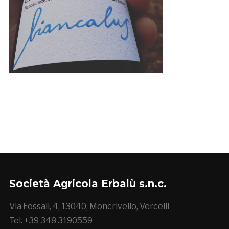
Società Agricola Erbalù s.n.c.
Via Fossali, 4, 13040, Moncrivello, Vercelli
Tel. +39 348 3190559