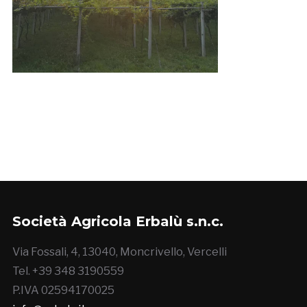
Società Agricola Erbalù s.n.c.
Via Fossali, 4, 13040, Moncrivello, Vercelli
Tel. +39 348 3190559
P.IVA 02594170025