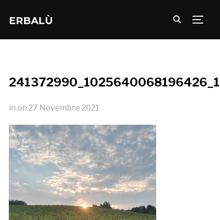
ERBALÙ
TOGG
241372990_1025640068196426_1
in
on
27 Novembre 2021