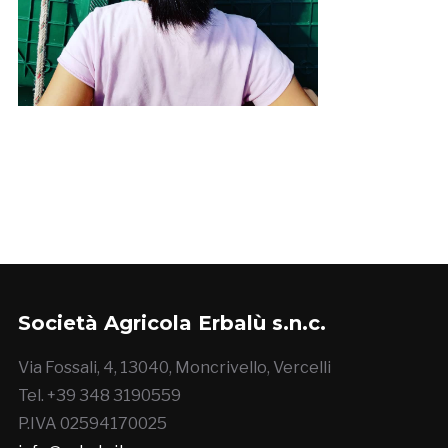
Società Agricola Erbalù s.n.c.
Via Fossali, 4, 13040, Moncrivello, Vercelli
Tel. +39 348 3190559
P.IVA 02594170025